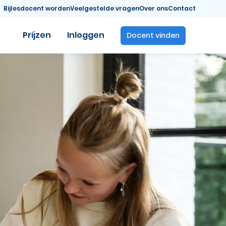
Bijlesdocent worden
Veelgestelde vragen
Over ons
Contact
Prijzen
Inloggen
Docent vinden