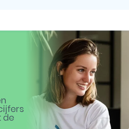
en
ijfers
t de