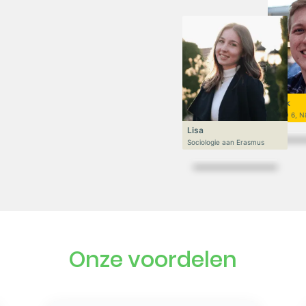
Niek
VWO 6, N
Lisa
Sociologie aan Erasmus
Onze voordelen