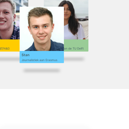
Sofi
&T/N&G
Ontwerpen aan de TU Delft
Stan
Journalistiek aan Erasmus