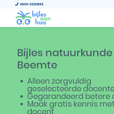
0800-0200855
Bijles natuurkunde
Beemte
Alleen zorgvuldig
geselecteerde docent
Gegarandeerd betere c
Maak gratis kennis me
docent