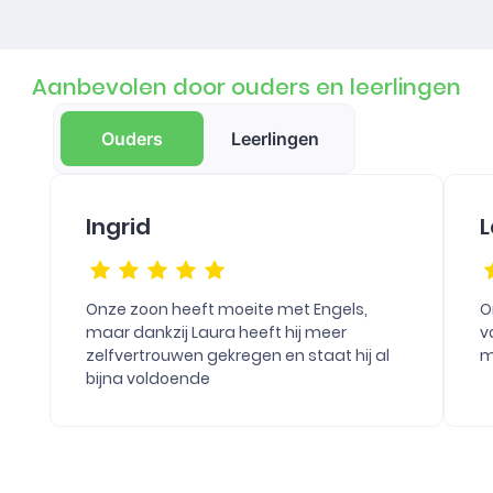
Aanbevolen door ouders en leerlingen
Ouders
Leerlingen
Ingrid
L
Onze zoon heeft moeite met Engels,
O
maar dankzij Laura heeft hij meer
v
zelfvertrouwen gekregen en staat hij al
m
bijna voldoende