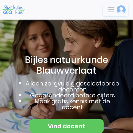
Bijles natuurkunde
Blauwverlaat
Alleen zorgvuldig geselecteerde
docenten
Gegarandeerd betere cijfers
Maak gratis kennis met de
docent
Vind docent