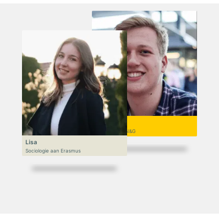
Niek
VWO 6, N&T/N&G
Lisa
Sociologie aan Erasmus