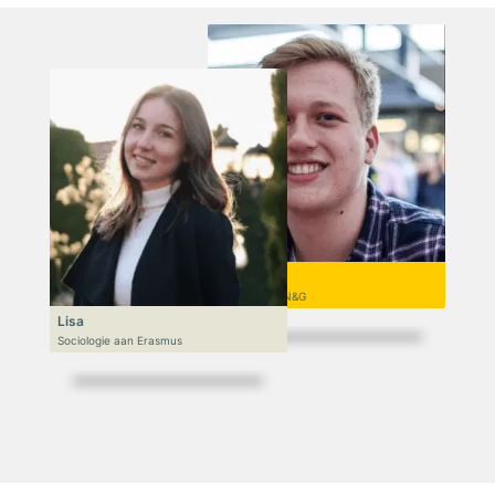
Niek
VWO 6, N&T/N&G
Lisa
Sociologie aan Erasmus