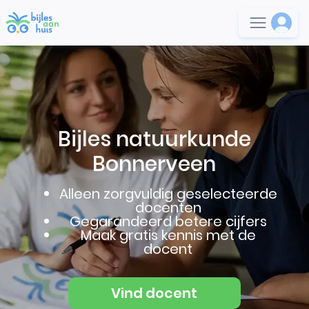
Bijles natuurkunde
Bonnerveen
Alleen zorgvuldig geselecteerde
docenten
Gegarandeerd betere cijfers
Maak gratis kennis met de
docent
Vind docent