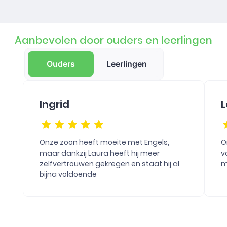
Aanbevolen door ouders en leerlingen
Ouders
Leerlingen
Ingrid
L
Onze zoon heeft moeite met Engels,
O
maar dankzij Laura heeft hij meer
v
zelfvertrouwen gekregen en staat hij al
m
bijna voldoende