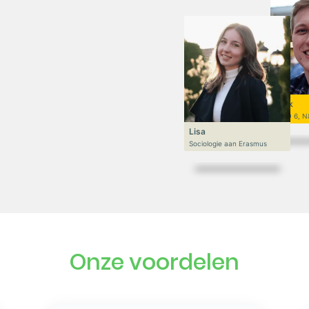
Niek
VWO 6, N
Lisa
Sociologie aan Erasmus
Onze voordelen