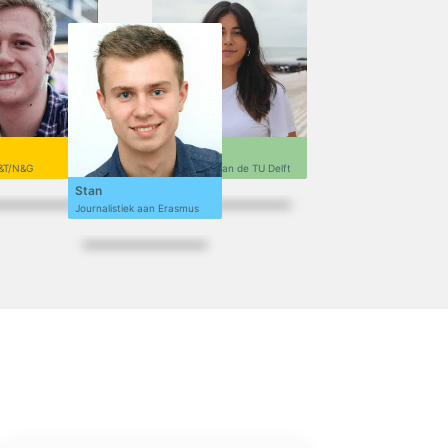
Sofi
&T/N&G
Ontwerpen aan de TU Delft
Stan
Journalistiek aan Erasmus