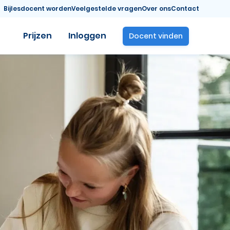
Bijlesdocent worden
Veelgestelde vragen
Over ons
Contact
Prijzen
Inloggen
Docent vinden