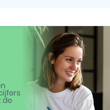
en
ijfers
t de