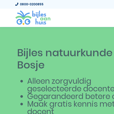
0800-0200855
Bijles natuurkunde
Bosje
Alleen zorgvuldig
geselecteerde docent
Gegarandeerd betere c
Maak gratis kennis me
docent