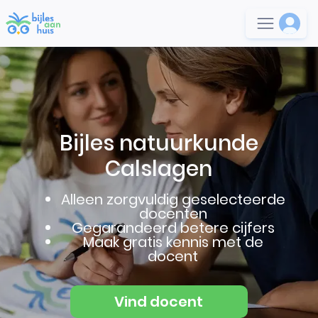
Bijles natuurkunde
Calslagen
Alleen zorgvuldig geselecteerde
docenten
Gegarandeerd betere cijfers
Maak gratis kennis met de
docent
Vind docent