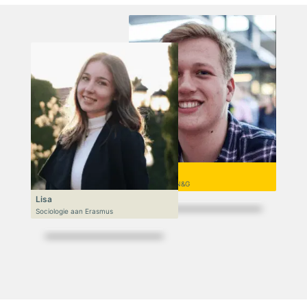
Niek
VWO 6, N&T/N&G
Lisa
Sociologie aan Erasmus