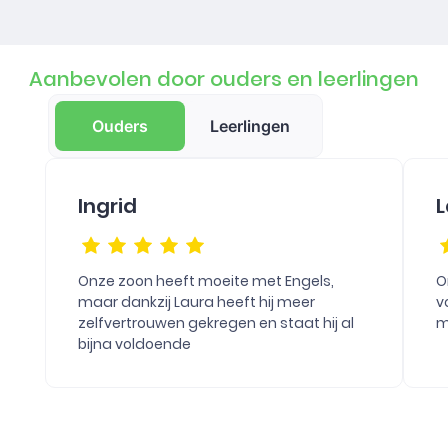
Aanbevolen door ouders en leerlingen
Ouders
Leerlingen
Ingrid
L
Onze zoon heeft moeite met Engels,
O
maar dankzij Laura heeft hij meer
v
zelfvertrouwen gekregen en staat hij al
m
bijna voldoende