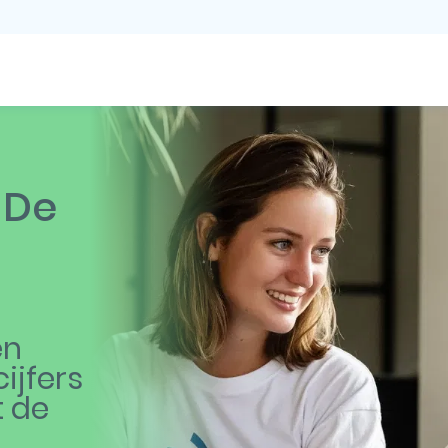
 De
en
ijfers
t de