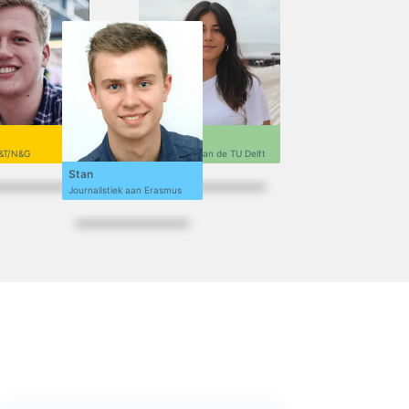
Sofi
&T/N&G
Ontwerpen aan de TU Delft
Stan
Journalistiek aan Erasmus