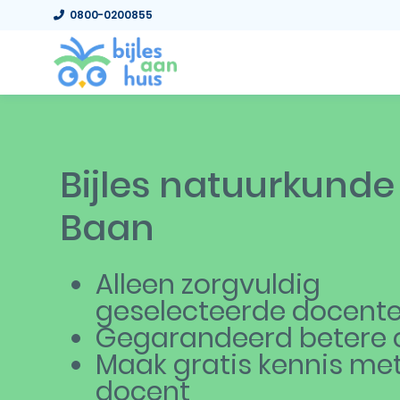
0800-0200855
Bijles natuurkunde
Baan
Alleen zorgvuldig
geselecteerde docent
Gegarandeerd betere c
Maak gratis kennis me
docent