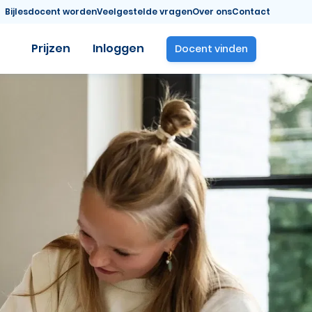
Bijlesdocent worden
Veelgestelde vragen
Over ons
Contact
Prijzen
Inloggen
Docent vinden