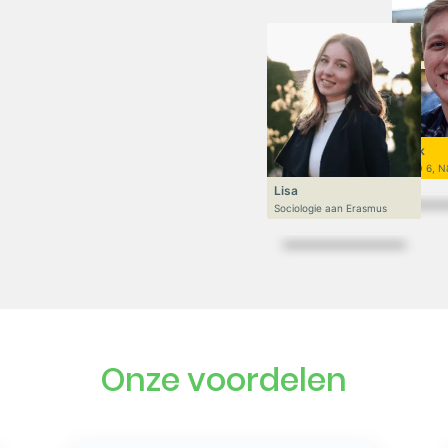
Niek
VWO 6, N
Lisa
Sociologie aan Erasmus
Onze voordelen