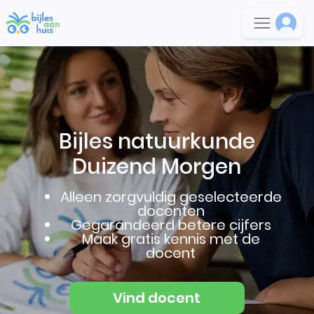
Bijles natuurkunde
Duizend Morgen
Alleen zorgvuldig geselecteerde
docenten
Gegarandeerd betere cijfers
Maak gratis kennis met de
docent
Vind docent