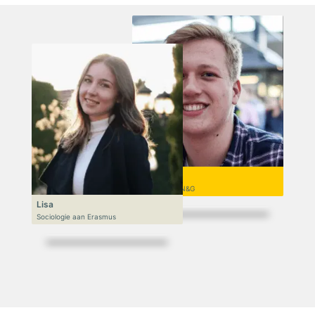
Niek
VWO 6, N&T/N&G
Lisa
Sociologie aan Erasmus