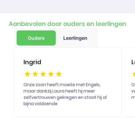
Aanbevolen door ouders en leerlingen
Ouders
Leerlingen
Ingrid
L
Onze zoon heeft moeite met Engels,
O
maar dankzij Laura heeft hij meer
v
zelfvertrouwen gekregen en staat hij al
m
bijna voldoende