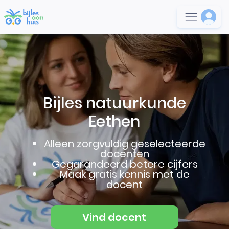
Bijles natuurkunde
Eethen
Alleen zorgvuldig geselecteerde
docenten
Gegarandeerd betere cijfers
Maak gratis kennis met de
docent
Vind docent