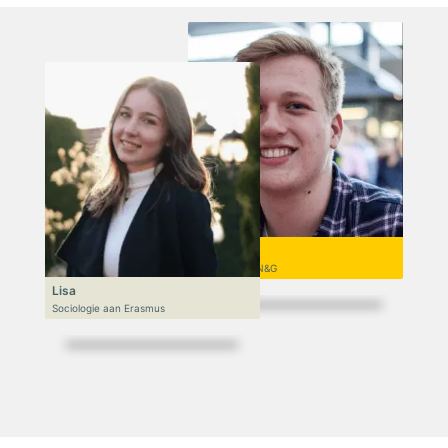
Niek
VWO 6, N&T/N&G
Lisa
Sociologie aan Erasmus