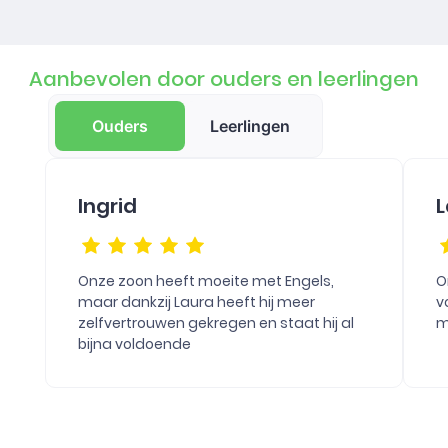
Aanbevolen door ouders en leerlingen
Ouders
Leerlingen
Ingrid
L
Onze zoon heeft moeite met Engels,
O
maar dankzij Laura heeft hij meer
v
zelfvertrouwen gekregen en staat hij al
m
bijna voldoende