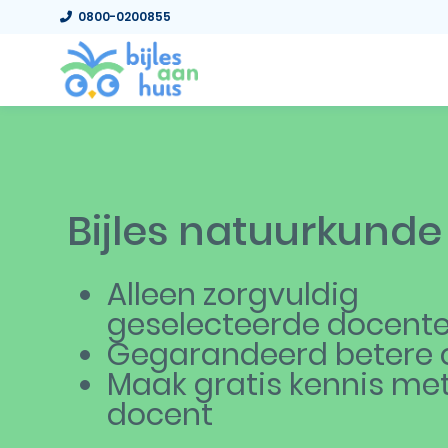
0800-0200855
Bijles natuurkunde
Alleen zorgvuldig
geselecteerde docent
Gegarandeerd betere c
Maak gratis kennis me
docent