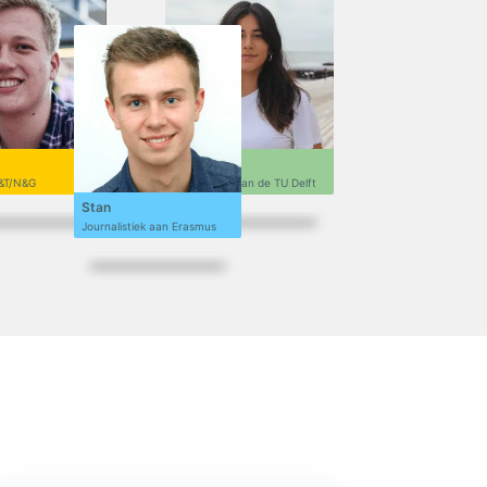
Sofi
&T/N&G
Ontwerpen aan de TU Delft
Stan
Journalistiek aan Erasmus