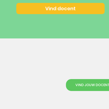
Vind docent
VIND JOUW DOCEN