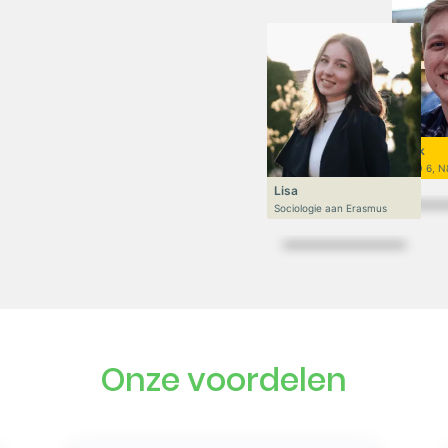
Niek
VWO 6, N
Lisa
Sociologie aan Erasmus
Onze voordelen