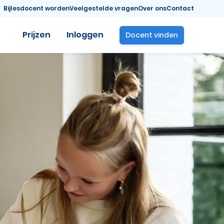
Bijlesdocent worden
Veelgestelde vragen
Over ons
Contact
Prijzen
Inloggen
Docent vinden