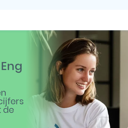
 Eng
en
ijfers
t de