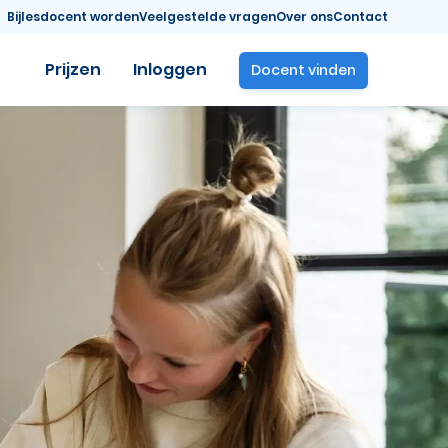
Bijlesdocent worden
Veelgestelde vragen
Over ons
Contact
Prijzen
Inloggen
Docent vinden