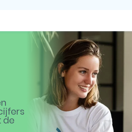
en
ijfers
t de