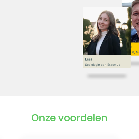
Niek
VWO 6, N
Lisa
Sociologie aan Erasmus
Onze voordelen