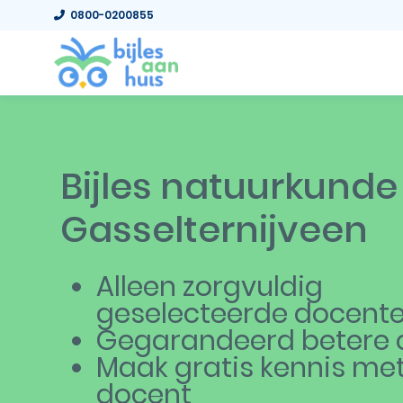
0800-0200855
Bijles natuurkunde
Gasselternijveen
Alleen zorgvuldig
geselecteerde docent
Gegarandeerd betere c
Maak gratis kennis me
docent