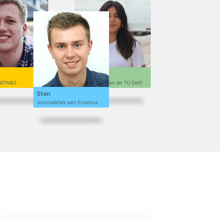
Sofi
&T/N&G
Ontwerpen aan de TU Delft
Stan
Journalistiek aan Erasmus