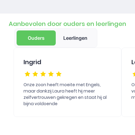
Aanbevolen door ouders en leerlingen
Ouders
Leerlingen
Ingrid
L
Onze zoon heeft moeite met Engels,
O
maar dankzij Laura heeft hij meer
v
zelfvertrouwen gekregen en staat hij al
m
bijna voldoende