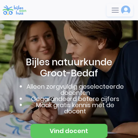
Bijles natuurkunde
Groot-Bedaf
Alleen zorgvuldig geselecteerde
docenten
Gegarandeerd betere cijfers
Maak gratis kennis met de
docent
Vind docent