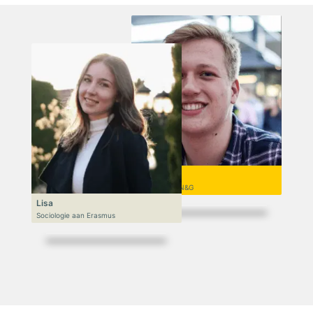
Niek
VWO 6, N&T/N&G
Lisa
Sociologie aan Erasmus