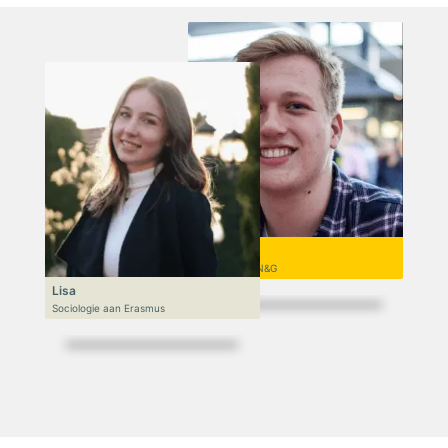
Niek
VWO 6, N&T/N&G
Lisa
Sociologie aan Erasmus