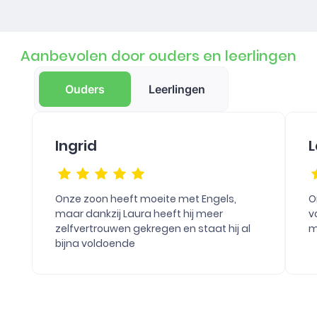
Aanbevolen door ouders en leerlingen
Ouders
Leerlingen
Ingrid
L
Onze zoon heeft moeite met Engels,
O
maar dankzij Laura heeft hij meer
v
zelfvertrouwen gekregen en staat hij al
m
bijna voldoende