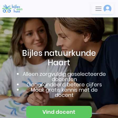
Bijles natuurkunde
Haart
Alleen zorgvuldig geselecteerde
docenten
Gegarandeerd betere cijfers
Maak gratis kennis met de
docent
Vind docent