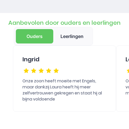
Aanbevolen door ouders en leerlingen
Ouders
Leerlingen
Ingrid
L
Onze zoon heeft moeite met Engels,
O
maar dankzij Laura heeft hij meer
v
zelfvertrouwen gekregen en staat hij al
m
bijna voldoende