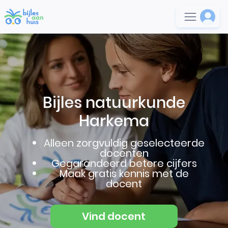
Bijles natuurkunde
Harkema
Alleen zorgvuldig geselecteerde
docenten
Gegarandeerd betere cijfers
Maak gratis kennis met de
docent
Vind docent