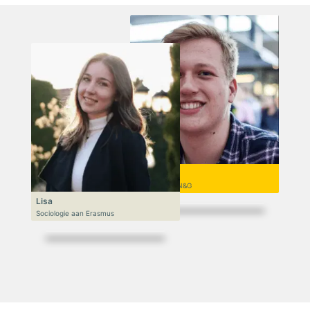
Niek
VWO 6, N&T/N&G
Lisa
Sociologie aan Erasmus