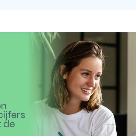
en
ijfers
t de