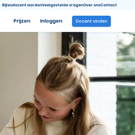
Bijlesdocent worden
Veelgestelde vragen
Over ons
Contact
Prijzen
Inloggen
Docent vinden