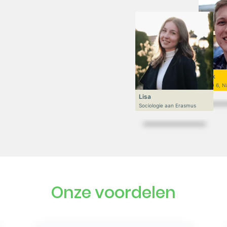
Niek
VWO 6, N
Lisa
Sociologie aan Erasmus
Onze voordelen