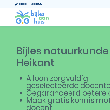
0800-0200855
Bijles natuurkunde
Heikant
Alleen zorgvuldig
geselecteerde docent
Gegarandeerd betere c
Maak gratis kennis me
docent