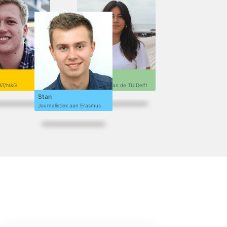
Sofi
&T/N&G
Ontwerpen aan de TU Delft
Stan
Journalistiek aan Erasmus