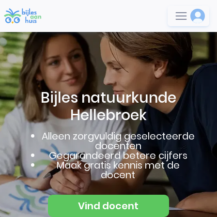
Bijles natuurkunde
Hellebroek
Alleen zorgvuldig geselecteerde
docenten
Gegarandeerd betere cijfers
Maak gratis kennis met de
docent
Vind docent