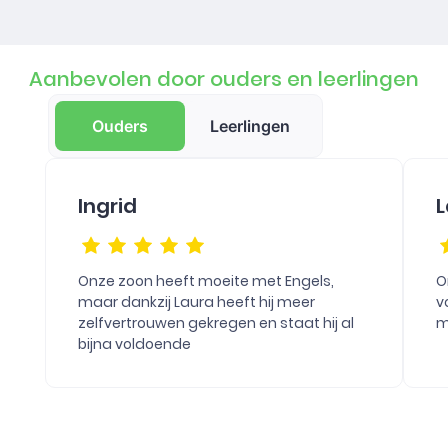
Aanbevolen door ouders en leerlingen
Ouders
Leerlingen
Ingrid
L
Onze zoon heeft moeite met Engels,
O
maar dankzij Laura heeft hij meer
v
zelfvertrouwen gekregen en staat hij al
m
bijna voldoende