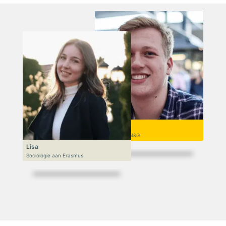
Niek
VWO 6, N&T/N&G
Lisa
Sociologie aan Erasmus