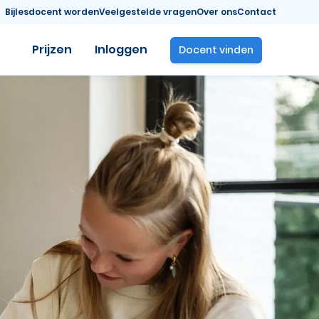
Bijlesdocent worden
Veelgestelde vragen
Over ons
Contact
Prijzen
Inloggen
Docent vinden