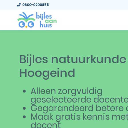
0800-0200855
Bijles natuurkunde
Hoogeind
Alleen zorgvuldig
geselecteerde docent
Gegarandeerd betere c
Maak gratis kennis me
docent