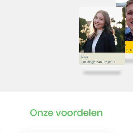
Niek
VWO 6, N
Lisa
Sociologie aan Erasmus
Onze voordelen