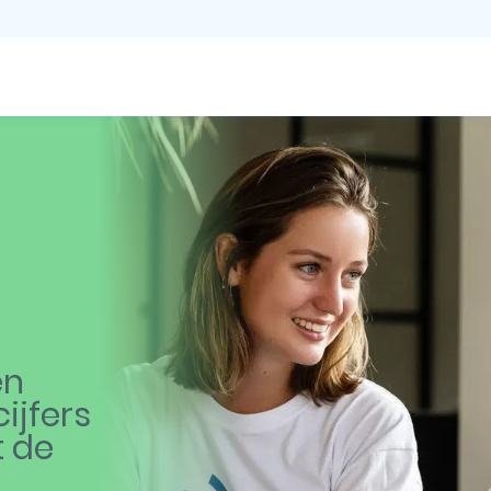
en
ijfers
t de