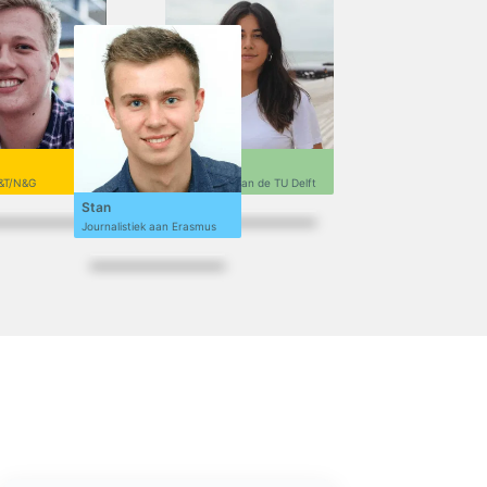
Sofi
&T/N&G
Ontwerpen aan de TU Delft
Stan
Journalistiek aan Erasmus