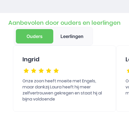
Aanbevolen door ouders en leerlingen
Ouders
Leerlingen
Ingrid
L
Onze zoon heeft moeite met Engels,
O
maar dankzij Laura heeft hij meer
v
zelfvertrouwen gekregen en staat hij al
m
bijna voldoende