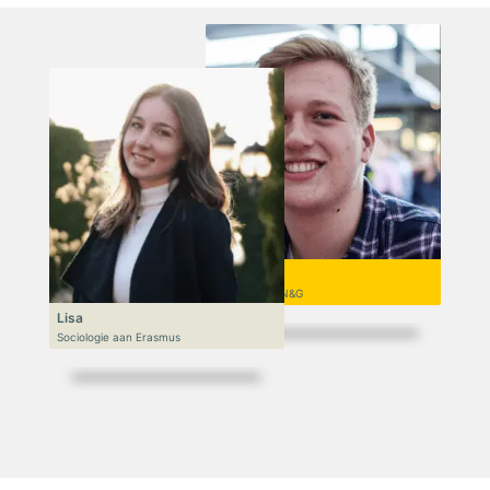
Niek
VWO 6, N&T/N&G
Lisa
Sociologie aan Erasmus