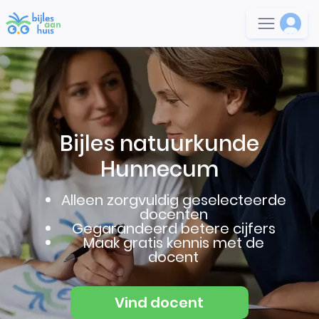
Bijles natuurkunde
Hunnecum
Alleen zorgvuldig geselecteerde
docenten
Gegarandeerd betere cijfers
Maak gratis kennis met de
docent
Vind docent