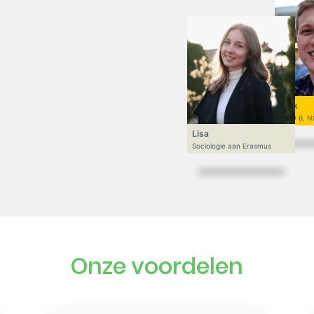
Niek
VWO 6, N
Lisa
Sociologie aan Erasmus
Onze voordelen