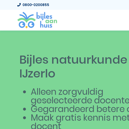
0800-0200855
Bijles natuurkunde
IJzerlo
Alleen zorgvuldig
geselecteerde docent
Gegarandeerd betere c
Maak gratis kennis me
docent