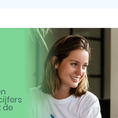
en
ijfers
t de