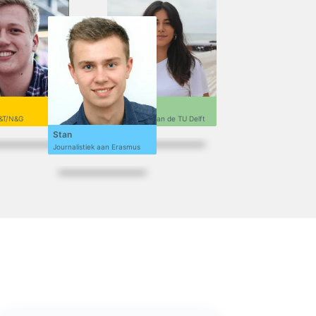
Sofi
&T/N&G
Ontwerpen aan de TU Delft
Stan
Journalistiek aan Erasmus