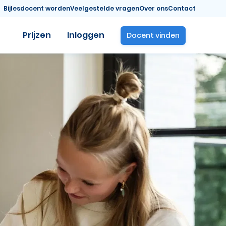
Bijlesdocent worden
Veelgestelde vragen
Over ons
Contact
Prijzen
Inloggen
Docent vinden