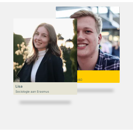
Niek
VWO 6, N&T/N&G
Lisa
Sociologie aan Erasmus