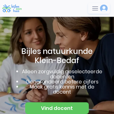
Bijles natuurkunde
Klein-Bedaf
Alleen zorgvuldig geselecteerde
docenten
Gegarandeerd betere cijfers
Maak gratis kennis met de
docent
Vind docent