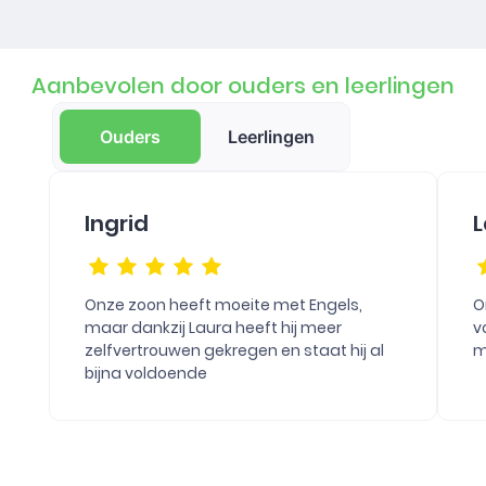
Aanbevolen door ouders en leerlingen
Ouders
Leerlingen
Ingrid
L
Onze zoon heeft moeite met Engels,
O
maar dankzij Laura heeft hij meer
v
zelfvertrouwen gekregen en staat hij al
m
bijna voldoende