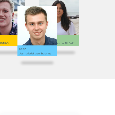
Sofi
&T/N&G
Ontwerpen aan de TU Delft
Stan
Journalistiek aan Erasmus