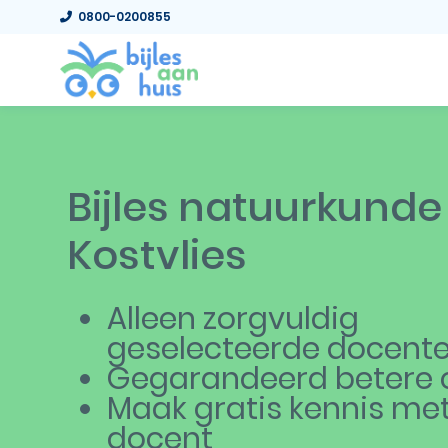
0800-0200855
Bijles natuurkunde
Kostvlies
Alleen zorgvuldig
geselecteerde docent
Gegarandeerd betere c
Maak gratis kennis me
docent