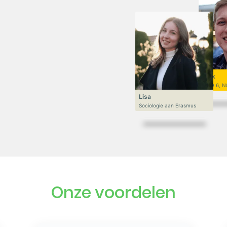
Niek
VWO 6, N
Lisa
Sociologie aan Erasmus
Onze voordelen