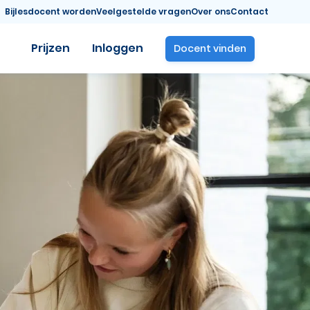
Bijlesdocent worden
Veelgestelde vragen
Over ons
Contact
Prijzen
Inloggen
Docent vinden