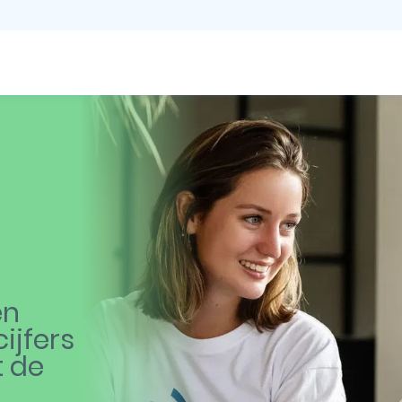
en
ijfers
t de