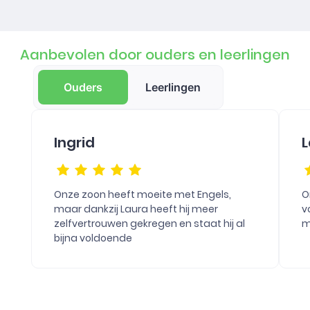
Aanbevolen door ouders en leerlingen
Ouders
Leerlingen
Ingrid
L
Onze zoon heeft moeite met Engels,
O
maar dankzij Laura heeft hij meer
v
zelfvertrouwen gekregen en staat hij al
m
bijna voldoende