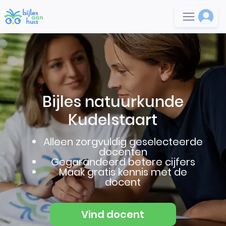
Bijles natuurkunde
Kudelstaart
Alleen zorgvuldig geselecteerde
docenten
Gegarandeerd betere cijfers
Maak gratis kennis met de
docent
Vind docent