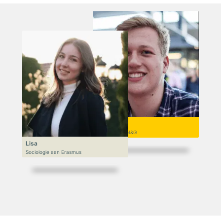
Niek
VWO 6, N&T/N&G
Lisa
Sociologie aan Erasmus