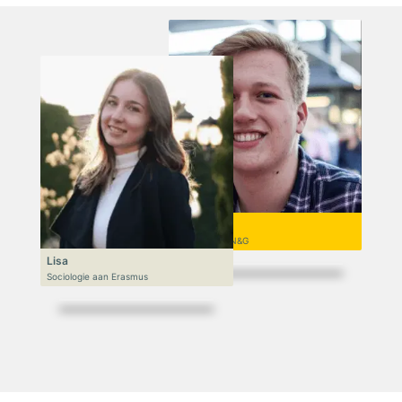
Niek
VWO 6, N&T/N&G
Lisa
Sociologie aan Erasmus