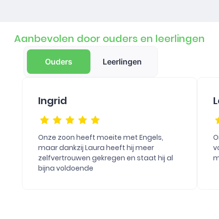
Aanbevolen door ouders en leerlingen
Ouders
Leerlingen
Ingrid
L
Onze zoon heeft moeite met Engels,
O
maar dankzij Laura heeft hij meer
v
zelfvertrouwen gekregen en staat hij al
m
bijna voldoende