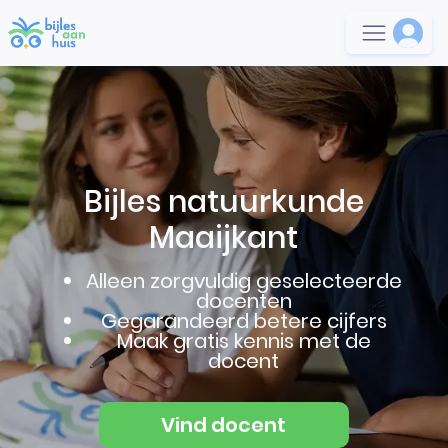
Bijles natuurkunde
Maaijkant
Alleen zorgvuldig geselecteerde
docenten
Gegarandeerd betere cijfers
Maak gratis kennis met de
docent
Vind docent