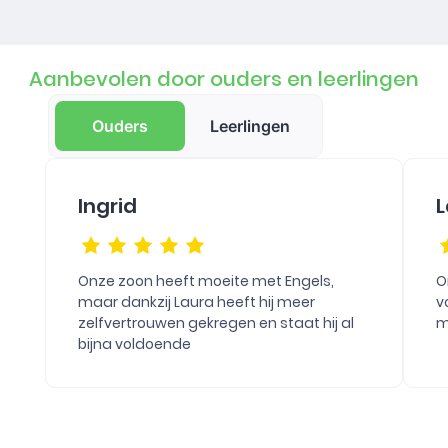
Aanbevolen door ouders en leerlingen
Ouders
Leerlingen
Ingrid
L
Onze zoon heeft moeite met Engels,
O
maar dankzij Laura heeft hij meer
v
zelfvertrouwen gekregen en staat hij al
m
bijna voldoende