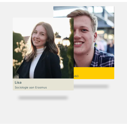
Niek
VWO 6, N&T/N&G
Lisa
Sociologie aan Erasmus