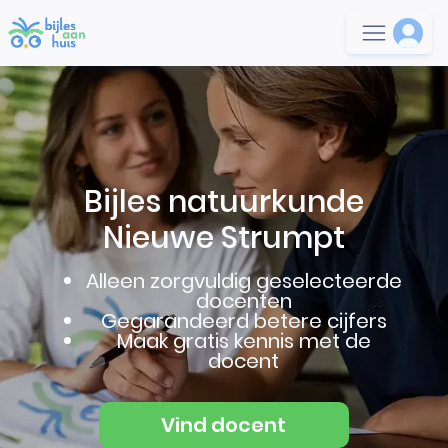
Bijles natuurkunde
Nieuwe Strumpt
Alleen zorgvuldig geselecteerde
docenten
Gegarandeerd betere cijfers
Maak gratis kennis met de
docent
Vind docent