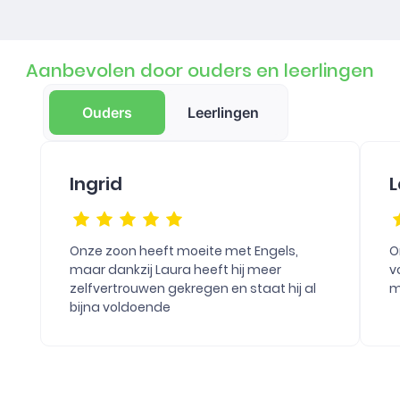
Aanbevolen door ouders en leerlingen
Ouders
Leerlingen
Ingrid
L
Onze zoon heeft moeite met Engels,
O
maar dankzij Laura heeft hij meer
v
zelfvertrouwen gekregen en staat hij al
m
bijna voldoende