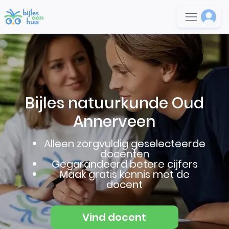
Bijles natuurkunde Oud
Annerveen
Alleen zorgvuldig geselecteerde
docenten
Gegarandeerd betere cijfers
Maak gratis kennis met de
docent
Vind docent