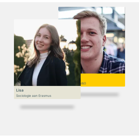
Niek
VWO 6, N&T/N&G
Lisa
Sociologie aan Erasmus