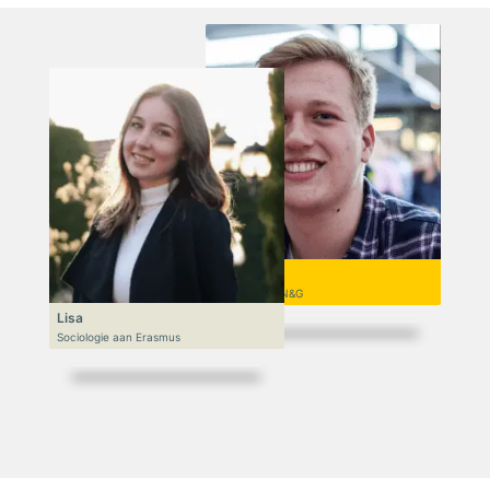
Niek
VWO 6, N&T/N&G
Lisa
Sociologie aan Erasmus