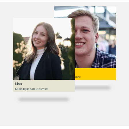
Niek
VWO 6, N&T/N&G
Lisa
Sociologie aan Erasmus