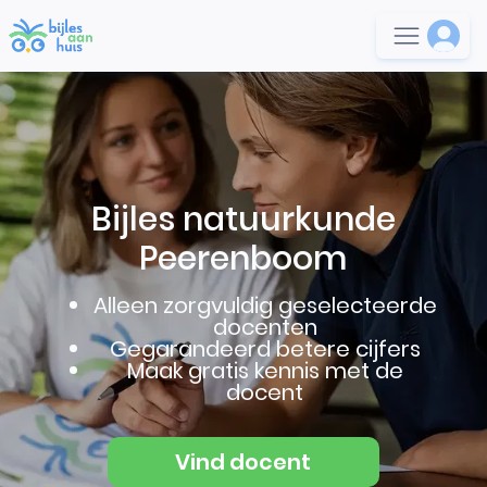
Bijles natuurkunde
Peerenboom
Alleen zorgvuldig geselecteerde
docenten
Gegarandeerd betere cijfers
Maak gratis kennis met de
docent
Vind docent