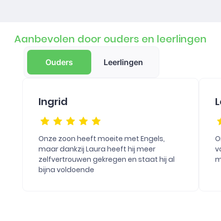
Aanbevolen door ouders en leerlingen
Ouders
Leerlingen
Ingrid
L
Onze zoon heeft moeite met Engels,
O
maar dankzij Laura heeft hij meer
v
zelfvertrouwen gekregen en staat hij al
m
bijna voldoende