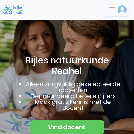
Bijles natuurkunde
Reahel
Alleen zorgvuldig geselecteerde
docenten
Gegarandeerd betere cijfers
Maak gratis kennis met de
docent
Vind docent