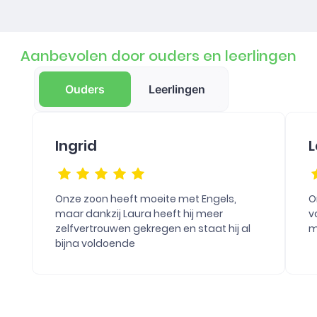
Aanbevolen door ouders en leerlingen
Ouders
Leerlingen
Ingrid
L
Onze zoon heeft moeite met Engels,
O
maar dankzij Laura heeft hij meer
v
zelfvertrouwen gekregen en staat hij al
m
bijna voldoende