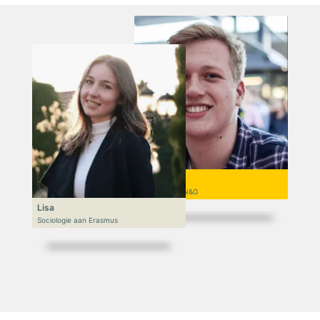
Niek
VWO 6, N&T/N&G
Lisa
Sociologie aan Erasmus