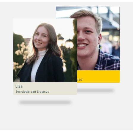
Niek
VWO 6, N&T/N&G
Lisa
Sociologie aan Erasmus