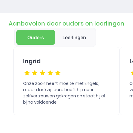
Aanbevolen door ouders en leerlingen
Ouders
Leerlingen
Ingrid
L
Onze zoon heeft moeite met Engels,
O
maar dankzij Laura heeft hij meer
v
zelfvertrouwen gekregen en staat hij al
m
bijna voldoende