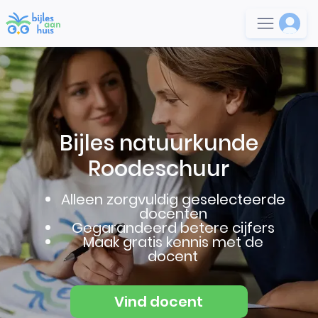
Bijles natuurkunde
Roodeschuur
Alleen zorgvuldig geselecteerde
docenten
Gegarandeerd betere cijfers
Maak gratis kennis met de
docent
Vind docent