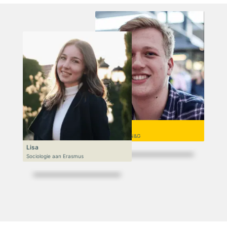
Niek
VWO 6, N&T/N&G
Lisa
Sociologie aan Erasmus