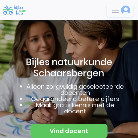
Bijles natuurkunde
Schaarsbergen
Alleen zorgvuldig geselecteerde
docenten
Gegarandeerd betere cijfers
Maak gratis kennis met de
docent
Vind docent