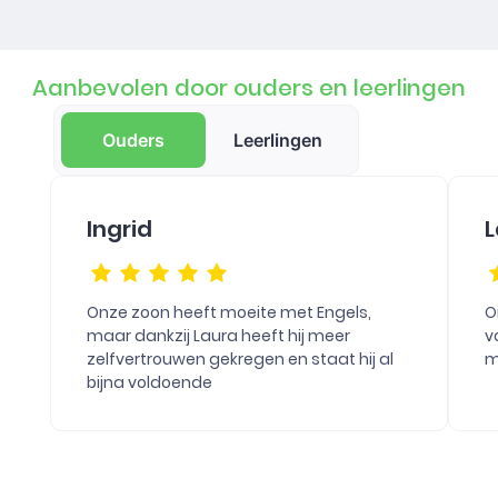
Aanbevolen door ouders en leerlingen
Ouders
Leerlingen
Ingrid
L
Onze zoon heeft moeite met Engels,
O
maar dankzij Laura heeft hij meer
v
zelfvertrouwen gekregen en staat hij al
m
bijna voldoende