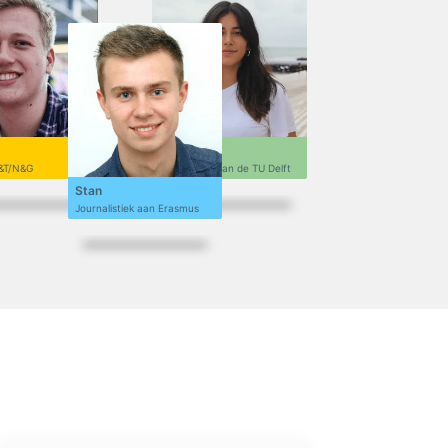
Sofi
&T/N&G
Ontwerpen aan de TU Delft
Stan
Journalistiek aan Erasmus