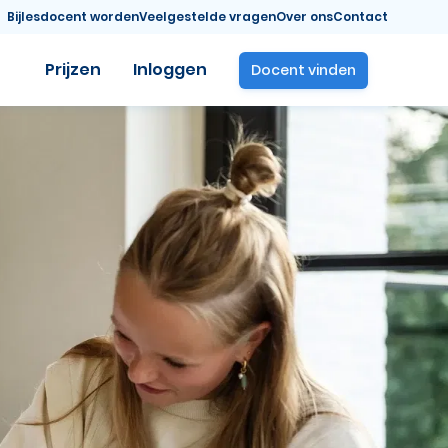
Bijlesdocent worden
Veelgestelde vragen
Over ons
Contact
Prijzen
Inloggen
Docent vinden