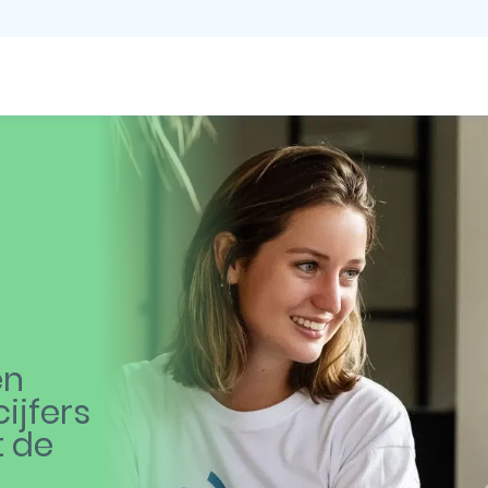
en
ijfers
t de