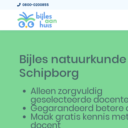
0800-0200855
Bijles natuurkunde
Schipborg
Alleen zorgvuldig
geselecteerde docent
Gegarandeerd betere c
Maak gratis kennis me
docent