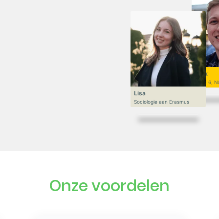
Niek
VWO 6, N
Lisa
Sociologie aan Erasmus
Onze voordelen