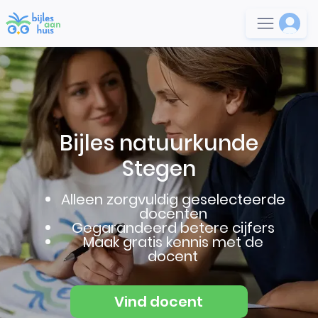
Bijles natuurkunde
Stegen
Alleen zorgvuldig geselecteerde
docenten
Gegarandeerd betere cijfers
Maak gratis kennis met de
docent
Vind docent