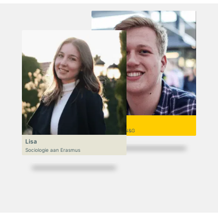
Niek
VWO 6, N&T/N&G
Lisa
Sociologie aan Erasmus