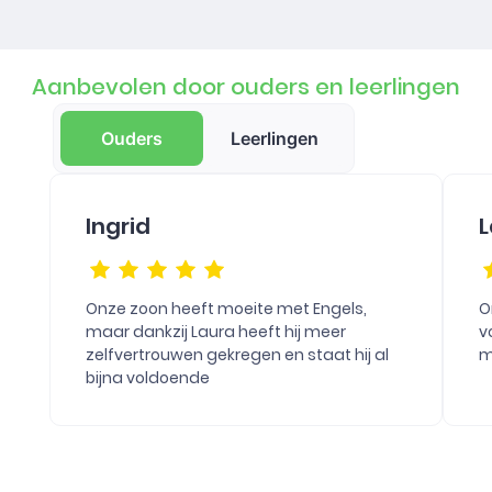
Aanbevolen door ouders en leerlingen
Ouders
Leerlingen
Ingrid
L
Onze zoon heeft moeite met Engels,
O
maar dankzij Laura heeft hij meer
v
zelfvertrouwen gekregen en staat hij al
m
bijna voldoende