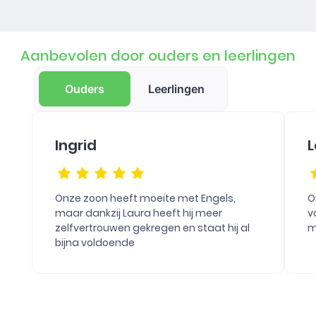
Aanbevolen door ouders en leerlingen
Ouders
Leerlingen
Ingrid
L
Onze zoon heeft moeite met Engels,
O
maar dankzij Laura heeft hij meer
v
zelfvertrouwen gekregen en staat hij al
m
bijna voldoende