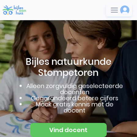
Bijles natuurkunde
Stompetoren
Alleen zorgvuldig geselecteerde
docenten
Gegarandeerd betere cijfers
Maak gratis kennis met de
docent
Vind docent