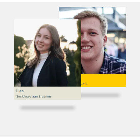
Niek
VWO 6, N&T/N&G
Lisa
Sociologie aan Erasmus