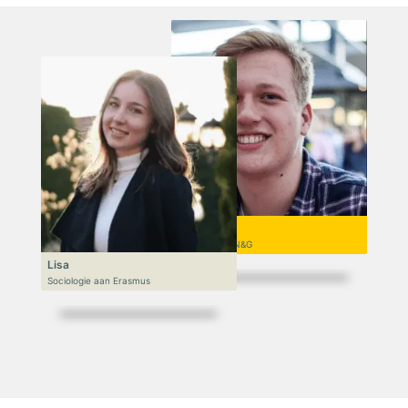
Niek
VWO 6, N&T/N&G
Lisa
Sociologie aan Erasmus