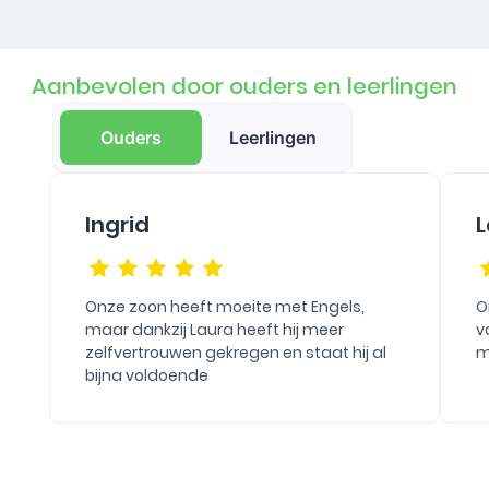
Aanbevolen door ouders en leerlingen
Ouders
Leerlingen
Ingrid
L
Onze zoon heeft moeite met Engels,
O
maar dankzij Laura heeft hij meer
v
zelfvertrouwen gekregen en staat hij al
m
bijna voldoende