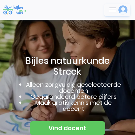
Bijles natuurkunde
Streek
Alleen zorgvuldig geselecteerde
docenten
Gegarandeerd betere cijfers
Maak gratis kennis met de
docent
Vind docent