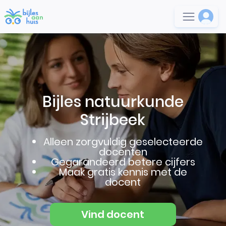
Bijles natuurkunde
Strijbeek
Alleen zorgvuldig geselecteerde
docenten
Gegarandeerd betere cijfers
Maak gratis kennis met de
docent
Vind docent