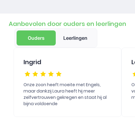
Aanbevolen door ouders en leerlingen
Ouders
Leerlingen
Ingrid
L
Onze zoon heeft moeite met Engels,
O
maar dankzij Laura heeft hij meer
v
zelfvertrouwen gekregen en staat hij al
m
bijna voldoende