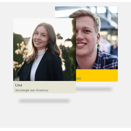
Niek
VWO 6, N&T/N&G
Lisa
Sociologie aan Erasmus