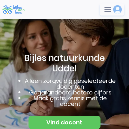
Bijles natuurkunde
Uddel
Alleen zorgvuldig geselecteerde
docenten
Gegarandeerd betere cijfers
Maak gratis kennis met de
docent
Vind docent