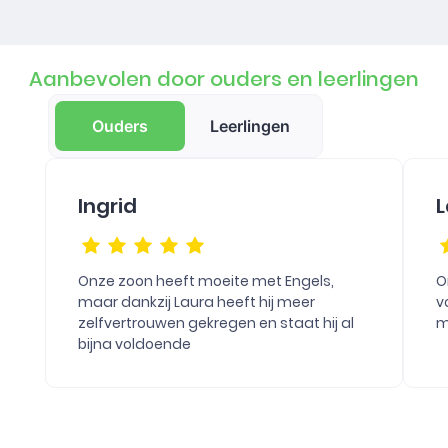
Aanbevolen door ouders en leerlingen
Ouders
Leerlingen
Ingrid
L
Onze zoon heeft moeite met Engels,
O
maar dankzij Laura heeft hij meer
v
zelfvertrouwen gekregen en staat hij al
m
bijna voldoende