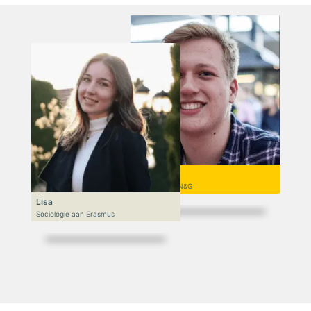
Niek
VWO 6, N&T/N&G
Lisa
Sociologie aan Erasmus