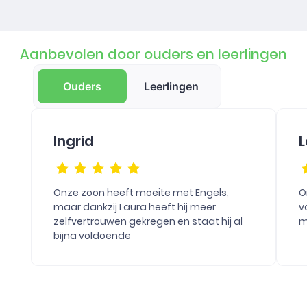
Aanbevolen door ouders en leerlingen
Ouders
Leerlingen
Ingrid
L
Onze zoon heeft moeite met Engels,
O
maar dankzij Laura heeft hij meer
v
zelfvertrouwen gekregen en staat hij al
m
bijna voldoende