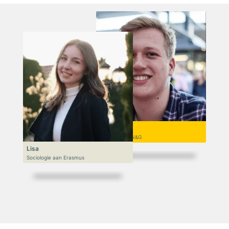
Niek
VWO 6, N&T/N&G
Lisa
Sociologie aan Erasmus