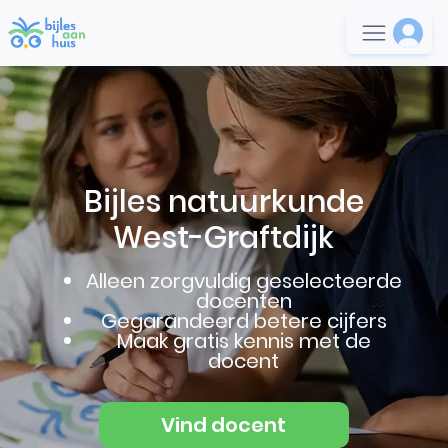
Bijles natuurkunde
West-Graftdijk
Alleen zorgvuldig geselecteerde
docenten
Gegarandeerd betere cijfers
Maak gratis kennis met de
docent
Vind docent