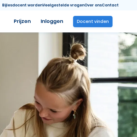
Bijlesdocent worden
Veelgestelde vragen
Over ons
Contact
Prijzen
Inloggen
Docent vinden