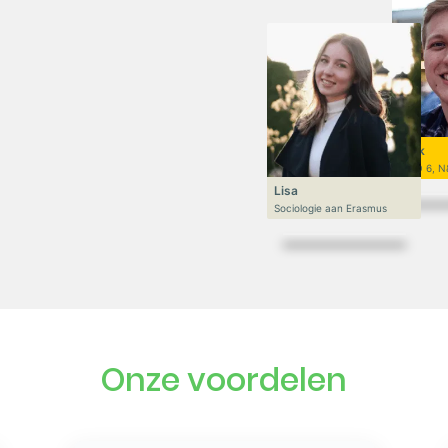
Niek
VWO 6, N
Lisa
Sociologie aan Erasmus
Onze voordelen