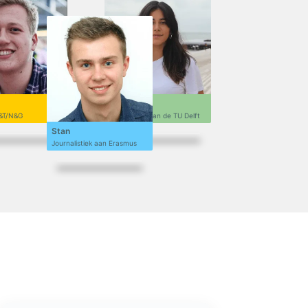
Sofi
&T/N&G
Ontwerpen aan de TU Delft
Stan
Journalistiek aan Erasmus