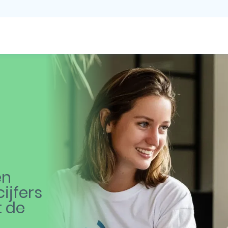
en
ijfers
t de