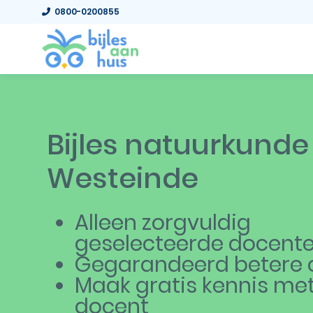
0800-0200855
Bijles natuurkunde
Westeinde
Alleen zorgvuldig
geselecteerde docent
Gegarandeerd betere c
Maak gratis kennis me
docent