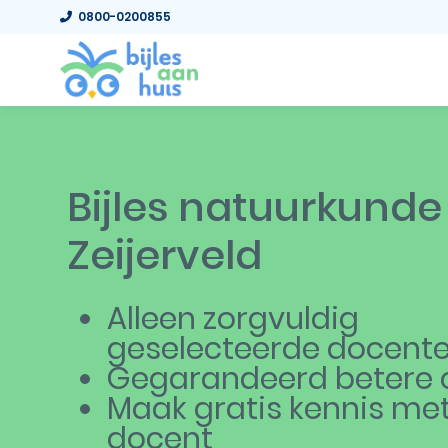
0800-0200855
Bijles natuurkunde
Zeijerveld
Alleen zorgvuldig
geselecteerde docent
Gegarandeerd betere c
Maak gratis kennis me
docent