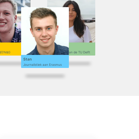
Sofi
&T/N&G
Ontwerpen aan de TU Delft
Stan
Journalistiek aan Erasmus