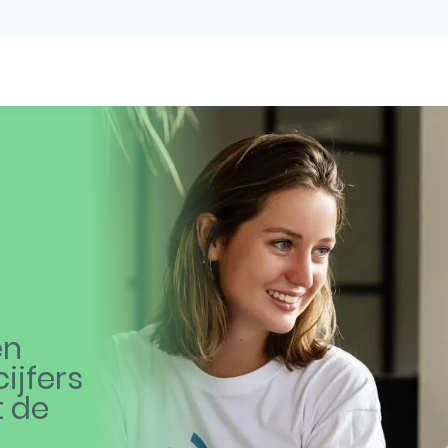
en
ijfers
t de