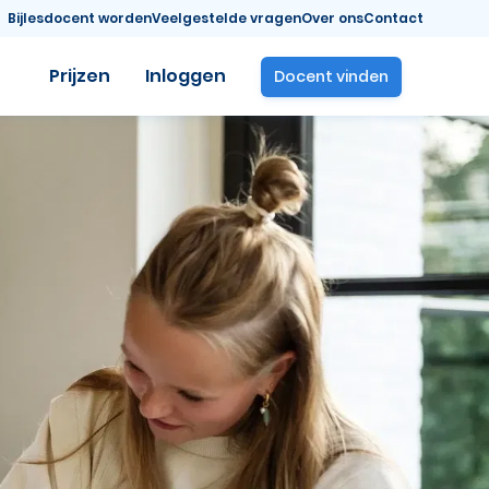
Bijlesdocent worden
Veelgestelde vragen
Over ons
Contact
Prijzen
Inloggen
Docent vinden