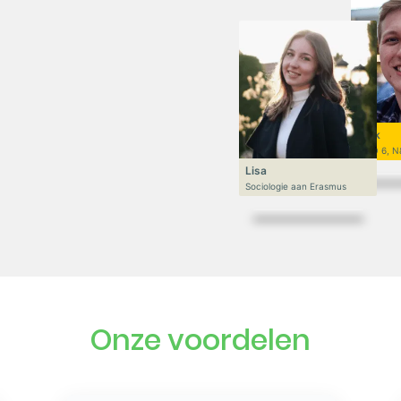
Niek
VWO 6, N
Lisa
Sociologie aan Erasmus
Onze voordelen