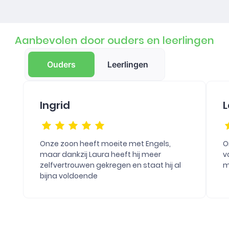
Aanbevolen door ouders en leerlingen
Ouders
Leerlingen
Ingrid
L
Onze zoon heeft moeite met Engels,
O
maar dankzij Laura heeft hij meer
v
zelfvertrouwen gekregen en staat hij al
m
bijna voldoende