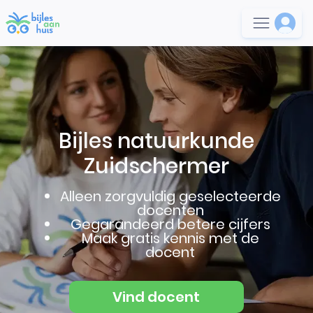
Bijles natuurkunde
Zuidschermer
Alleen zorgvuldig geselecteerde
docenten
Gegarandeerd betere cijfers
Maak gratis kennis met de
docent
Vind docent