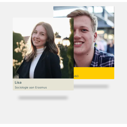
Niek
VWO 6, N&T/N&G
Lisa
Sociologie aan Erasmus