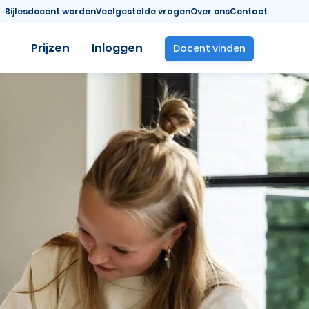
Bijlesdocent worden
Veelgestelde vragen
Over ons
Contact
Prijzen
Inloggen
Docent vinden