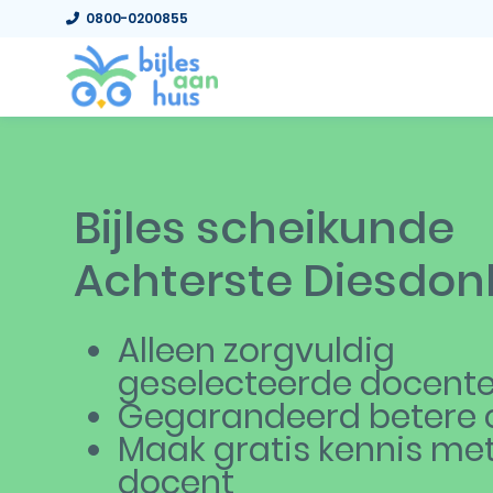
0800-0200855
Bijles scheikunde
Achterste Diesdon
Alleen zorgvuldig
geselecteerde docent
Gegarandeerd betere c
Maak gratis kennis me
docent