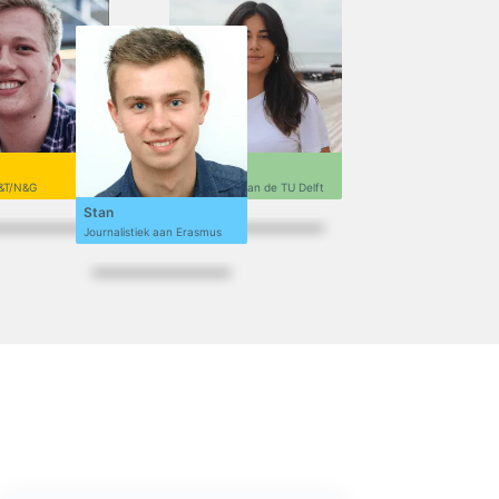
Sofi
&T/N&G
Ontwerpen aan de TU Delft
Stan
Journalistiek aan Erasmus