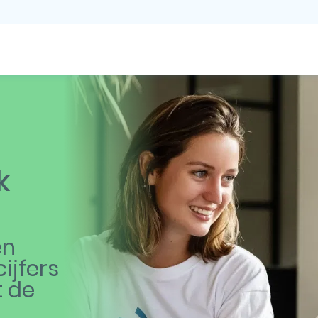
k
en
ijfers
t de