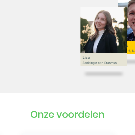
Niek
VWO 6, N
Lisa
Sociologie aan Erasmus
Onze voordelen