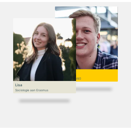
Niek
VWO 6, N&T/N&G
Lisa
Sociologie aan Erasmus