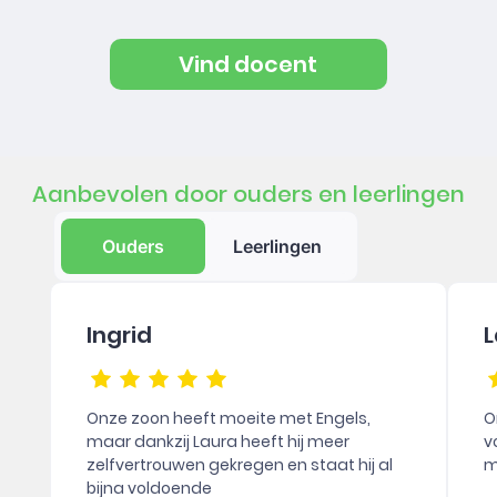
Vind docent
Aanbevolen door ouders en leerlingen
Ouders
Leerlingen
Ingrid
L
Onze zoon heeft moeite met Engels,
O
maar dankzij Laura heeft hij meer
v
zelfvertrouwen gekregen en staat hij al
m
bijna voldoende