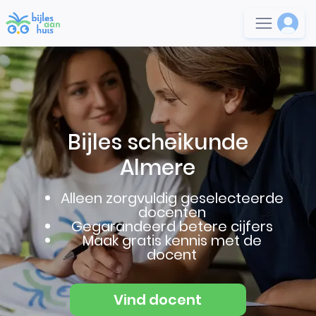
Bijles scheikunde
Almere
Alleen zorgvuldig geselecteerde
docenten
Gegarandeerd betere cijfers
Maak gratis kennis met de
docent
Vind docent