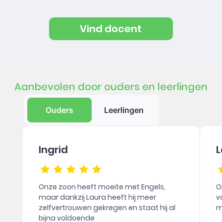
Vind docent
Aanbevolen door ouders en leerlingen
Ouders
Leerlingen
Ingrid
L
Onze zoon heeft moeite met Engels,
O
maar dankzij Laura heeft hij meer
v
zelfvertrouwen gekregen en staat hij al
m
bijna voldoende