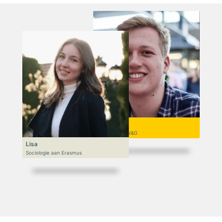
Niek
VWO 6, N&T/N&G
Lisa
Sociologie aan Erasmus