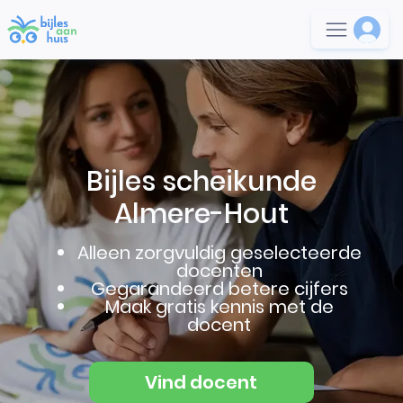
Bijles scheikunde
Almere-Hout
Alleen zorgvuldig geselecteerde
docenten
Gegarandeerd betere cijfers
Maak gratis kennis met de
docent
Vind docent