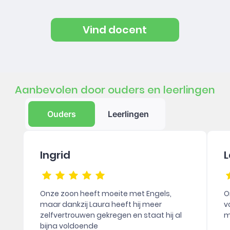
Vind docent
Aanbevolen door ouders en leerlingen
Ouders
Leerlingen
Ingrid
L
Onze zoon heeft moeite met Engels,
O
maar dankzij Laura heeft hij meer
v
zelfvertrouwen gekregen en staat hij al
m
bijna voldoende