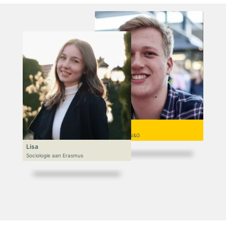
Niek
VWO 6, N&T/N&G
Lisa
Sociologie aan Erasmus