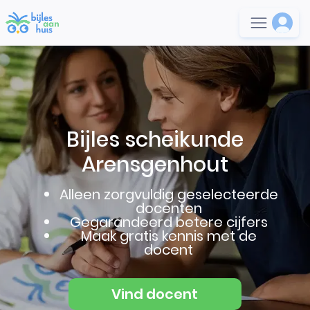
Bijles scheikunde
Arensgenhout
Alleen zorgvuldig geselecteerde
docenten
Gegarandeerd betere cijfers
Maak gratis kennis met de
docent
Vind docent