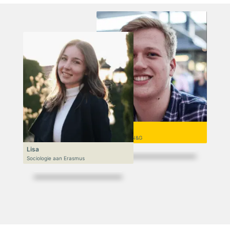
Niek
VWO 6, N&T/N&G
Lisa
Sociologie aan Erasmus