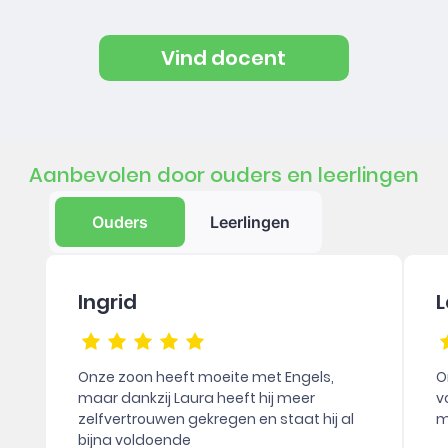
Vind docent
Aanbevolen door ouders en leerlingen
Ouders
Leerlingen
Ingrid
L
Onze zoon heeft moeite met Engels,
O
maar dankzij Laura heeft hij meer
v
zelfvertrouwen gekregen en staat hij al
m
bijna voldoende