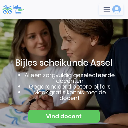
Bijles scheikunde Assel
Alleen zorgvuldig geselecteerde
docenten
Gegarandeerd betere cijfers
Maak gratis kennis met de
docent
Vind docent