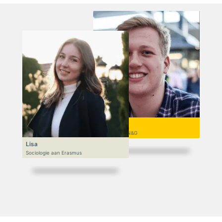
Niek
VWO 6, N&T/N&G
Lisa
Sociologie aan Erasmus