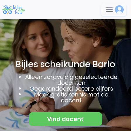
Bijles scheikunde Barlo
Alleen zorgvuldig geselecteerde
docenten
Gegarandeerd betere cijfers
Maak gratis kennis met de
docent
Vind docent