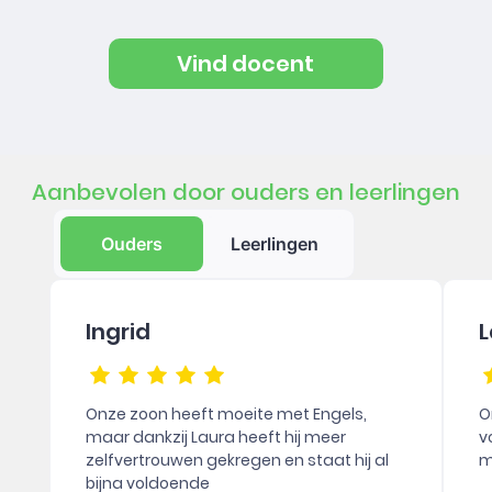
Vind docent
Aanbevolen door ouders en leerlingen
Ouders
Leerlingen
Ingrid
L
Onze zoon heeft moeite met Engels,
O
maar dankzij Laura heeft hij meer
v
zelfvertrouwen gekregen en staat hij al
m
bijna voldoende