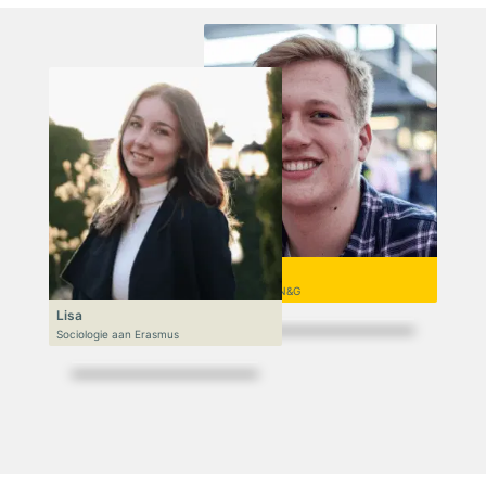
Niek
VWO 6, N&T/N&G
Lisa
Sociologie aan Erasmus