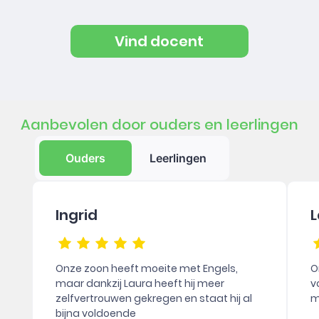
Vind docent
Aanbevolen door ouders en leerlingen
Ouders
Leerlingen
Ingrid
L
Onze zoon heeft moeite met Engels,
O
maar dankzij Laura heeft hij meer
v
zelfvertrouwen gekregen en staat hij al
m
bijna voldoende