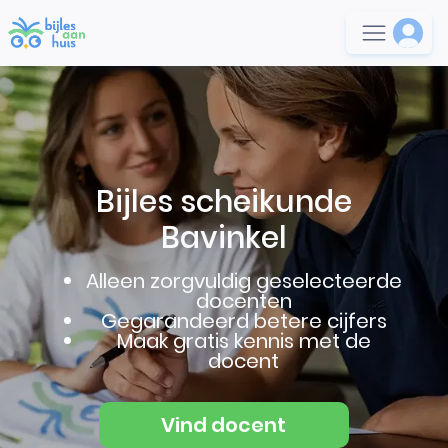
Bijles scheikunde
Bavinkel
Alleen zorgvuldig geselecteerde
docenten
Gegarandeerd betere cijfers
Maak gratis kennis met de
docent
Vind docent