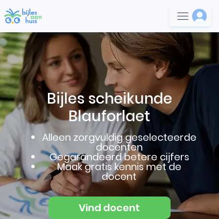
Bijles scheikunde
Blauforlaet
Alleen zorgvuldig geselecteerde
docenten
Gegarandeerd betere cijfers
Maak gratis kennis met de
docent
Vind docent