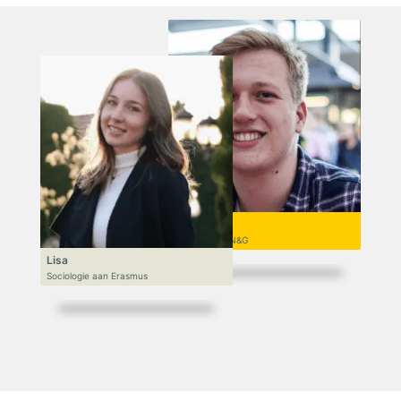
Niek
VWO 6, N&T/N&G
Lisa
Sociologie aan Erasmus