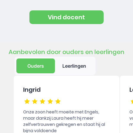
Vind docent
Aanbevolen door ouders en leerlingen
Ouders
Leerlingen
Ingrid
L
Onze zoon heeft moeite met Engels,
O
maar dankzij Laura heeft hij meer
v
zelfvertrouwen gekregen en staat hij al
m
bijna voldoende