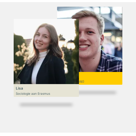
Niek
VWO 6, N&T/N&G
Lisa
Sociologie aan Erasmus