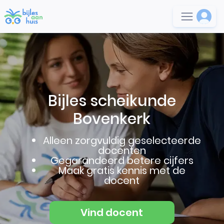
Bijles scheikunde
Bovenkerk
Alleen zorgvuldig geselecteerde
docenten
Gegarandeerd betere cijfers
Maak gratis kennis met de
docent
Vind docent