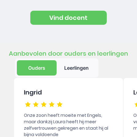
Vind docent
Aanbevolen door ouders en leerlingen
Ouders
Leerlingen
Ingrid
L
Onze zoon heeft moeite met Engels,
O
maar dankzij Laura heeft hij meer
v
zelfvertrouwen gekregen en staat hij al
m
bijna voldoende