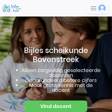
Bijles scheikunde
Bovenstreek
Alleen zorgvuldig geselecteerde
docenten
Gegarandeerd betere cijfers
Maak gratis kennis met de
docent
Vind docent