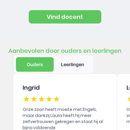
Vind docent
Aanbevolen door ouders en leerlingen
Ouders
Leerlingen
Ingrid
L
Onze zoon heeft moeite met Engels,
O
maar dankzij Laura heeft hij meer
v
zelfvertrouwen gekregen en staat hij al
m
bijna voldoende