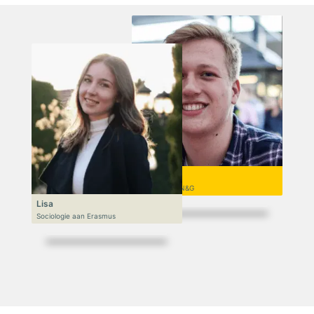
Niek
VWO 6, N&T/N&G
Lisa
Sociologie aan Erasmus