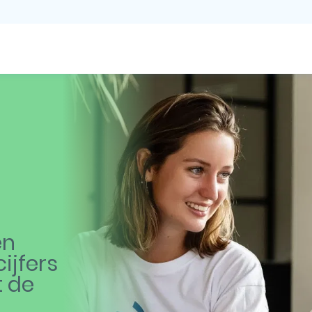
en
ijfers
t de