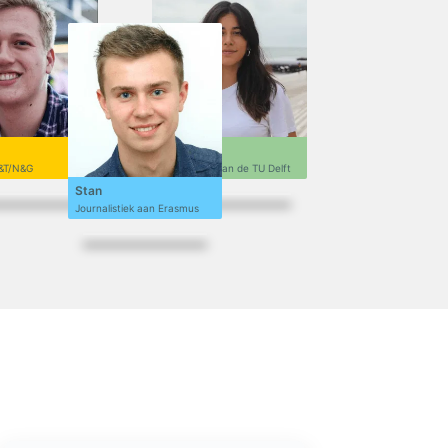
Sofi
&T/N&G
Ontwerpen aan de TU Delft
Stan
Journalistiek aan Erasmus