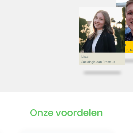
Niek
VWO 6, N
Lisa
Sociologie aan Erasmus
Onze voordelen