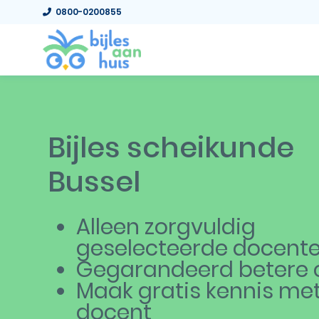
0800-0200855
Bijles scheikunde
Bussel
Alleen zorgvuldig
geselecteerde docent
Gegarandeerd betere c
Maak gratis kennis me
docent