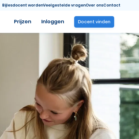
Bijlesdocent worden
Veelgestelde vragen
Over ons
Contact
Prijzen
Inloggen
Docent vinden